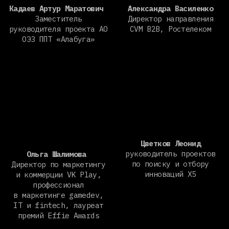
Цветков Леонид
руководитель проектов
Ольга Шалимова
по поиску и отбору
Директор по маркетингу
инноваций X5
и коммерции VK Play,
профессионал
в маркетинге gamedev,
IT и fintech, лауреат
премий Effie Awards
Кассандра Фадеева
Head of Brand SETTERS,
стратег и креативный
лид
Денис Харченко
CEO SETTERS EDUCATION,
консультант и спикер