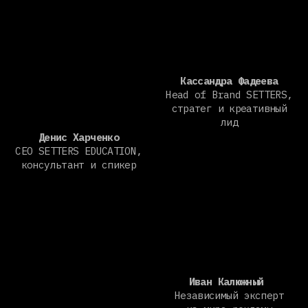
Иван Калюжный
Независимый эксперт
из мира рекламы
Светлана Берегулина
и маркетинга
Эксперт в маркетинге
B2B цифровых
продуктов, сооснователь
Go-to-Market Academy
Фоменко Родион
HR — бренд амбасадор &
MarHR — Hurma group
of companies
Никоноров Сергей
Управляющий директор
AMDG