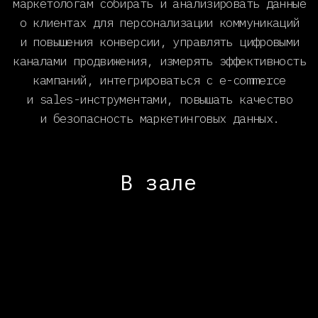
кампаний, интегрироваться с e-commerce
и sales-инструментами, повышать качество
и безопасность маркетинговых данных.
В зале
Кадаев Артур Маратович
Александра Василенко
Заместитель
Директор направления
руководителя проекта АО
CVM В2В, Ростелеком
ОЭЗ ППТ «Алабуга»