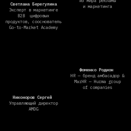
Клевцова Елена
Prostokvashino Brand
owner